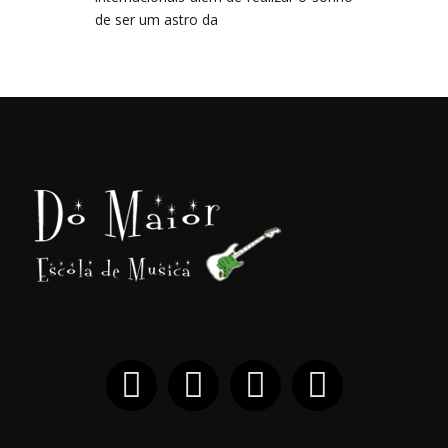
de ser um astro da
facebook
instagram
youtube
tiktok