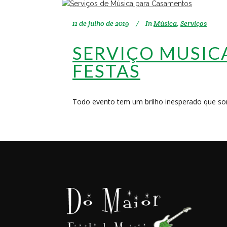
11 de julho de 2019
In
Música
,
Serviços
SERVIÇO MUSIC
FESTAS
Todo evento tem um brilho inesperado que som