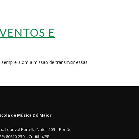
EVENTOS E
 sempre. Com a missão de transmitir essas
scola de Música Dó Maior
ua Lourival Portella Natel, 109 – Portão
EP: 80610-250 – Curitiba/PR