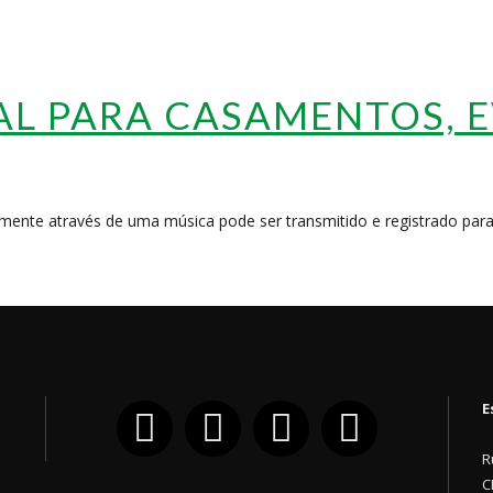
AL PARA CASAMENTOS, 
ente através de uma música pode ser transmitido e registrado para
E
facebook
instagram
youtube
tiktok
R
C